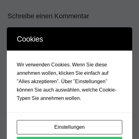
Schreibe einen Kommentar
Deine E-Mail-Adresse wird nicht veröffentlicht.
Cookies
Erforderliche Felder sind mit
*
markiert
Wir verwenden Cookies. Wenn Sie diese
annehmen wollen, klicken Sie einfach auf
"Alles akzeptieren". Über "Einstellungen"
können Sie auch auswählen, welche Cookie-
Typen Sie annehmen wollen.
Einstellungen
Meinen Namen, meine E-Mail-Adresse und meine