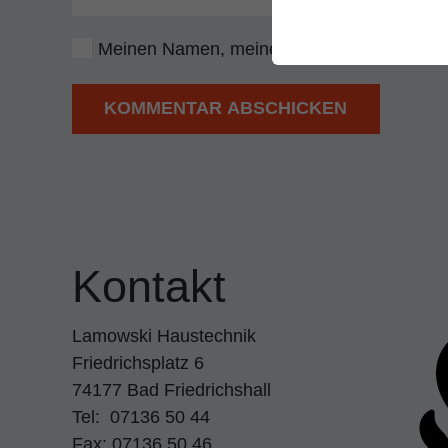
Meinen Namen, meine E-Mail-Adresse und m
KOMMENTAR ABSCHICKEN
Kontakt
Lamowski Haustechnik
Friedrichsplatz 6
74177 Bad Friedrichshall
Tel: 07136 50 44
Fax: 07136 50 46