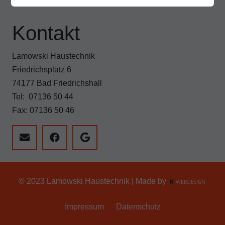
Kontakt
Lamowski Haustechnik
Friedrichsplatz 6
74177 Bad Friedrichshall
Tel: 07136 50 44
Fax: 07136 50 46
© 2023 Lamowski Haustechnik | Made by
Impressum
Datenschutz