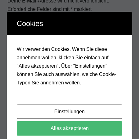
Deine E-Mail-Adresse wird nicht veröffentlicht.
Erforderliche Felder sind mit
*
markiert
Cookies
Wir verwenden Cookies. Wenn Sie diese
annehmen wollen, klicken Sie einfach auf
"Alles akzeptieren". Über "Einstellungen"
können Sie auch auswählen, welche Cookie-
Typen Sie annehmen wollen.
Meinen Namen, meine E-Mail-Adresse und meine
Einstellungen
Website in diesem Browser, für die nächste
Kommentierung, speichern.
Alles akzeptieren
KOMMENTAR ABSCHICKEN